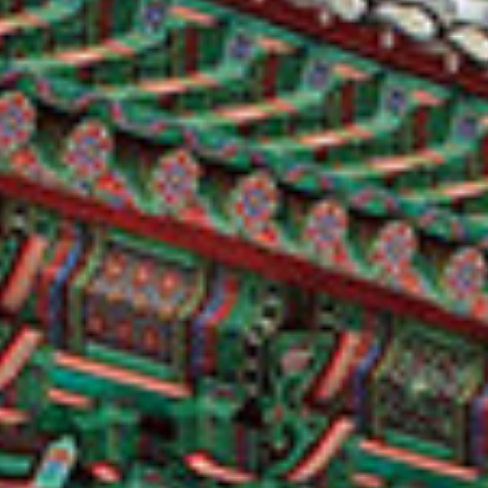
딸기따기체험
대명비발디파크
6
7
용문산관광지
갈지산 345m
11
12
유명산
용문산참숯가마
도