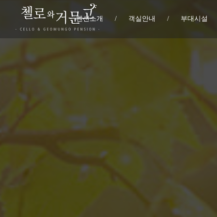
펜션소개
/
객실안내
/
부대시설