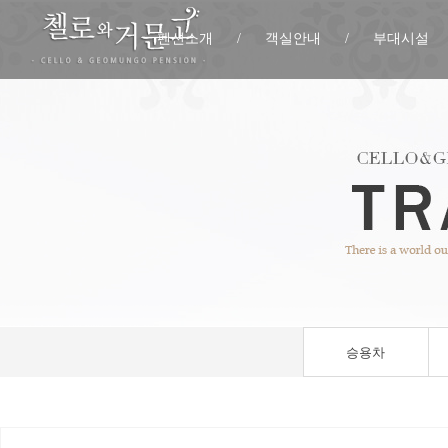
펜션소개
/
객실안내
/
부대시설
승용차