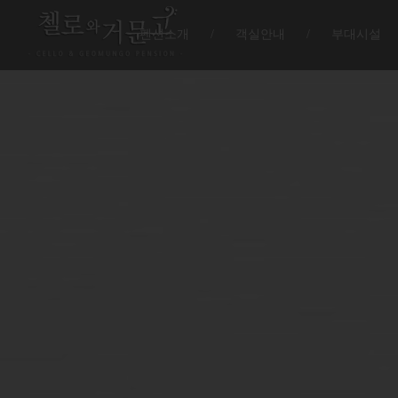
펜션소개
/
객실안내
/
부대시설