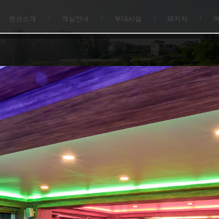
펜션소개
/
객실안내
/
부대시설
/
패키지
/