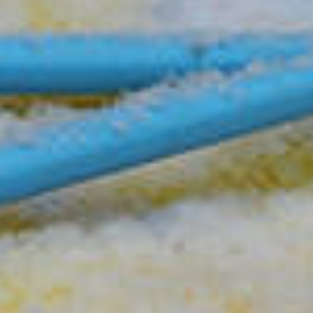
딸기따기체험
대명비발디파크
6
7
용문산관광지
갈지산 345m
11
12
유명산
용문산참숯가마
도