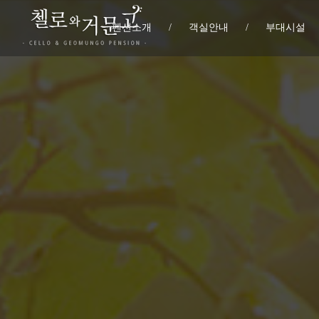
펜션소개
/
객실안내
/
부대시설