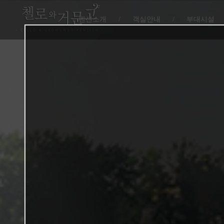
펜션소개
/
객실안내
/
부대시설