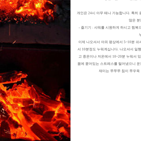
개인은
24
시 아무 때나 가능합니다
.
특히 
많은 분
3
4
-
즐기기
:
샤워를 시원하게 하시고 찜복
크
허브체험농장
중원폭포
이제 나오셔서 야외 평상에서
5~10
분 쉬
서
10
분정도 누워계십니다
.
나오셔서 일행
고 중온이나 저온에서
10~20
분 누워서 
몸에 묻어있는 스트레스를 털어냈으니 운
재미는 쭈쭈쭈 침이 쭈우욱
9
10
세미원
용문산허브찜질방
14
15
16