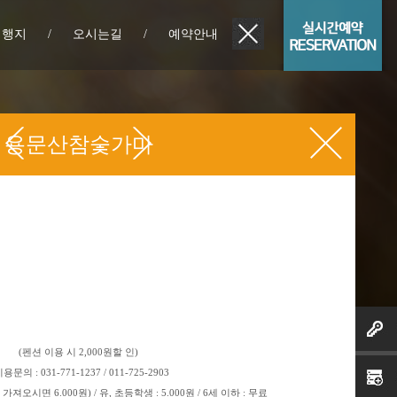
여행지
/
오시는길
/
예약안내
용문산참숯가마
(
펜션 이용 시
2,000
원할 인
)
이용문의
: 031-771-1237 / 011-725-2903
 가져오시면
6.000
원
) /
유
,
초등학생
: 5.000
원
/ 6
세 이하
:
무료