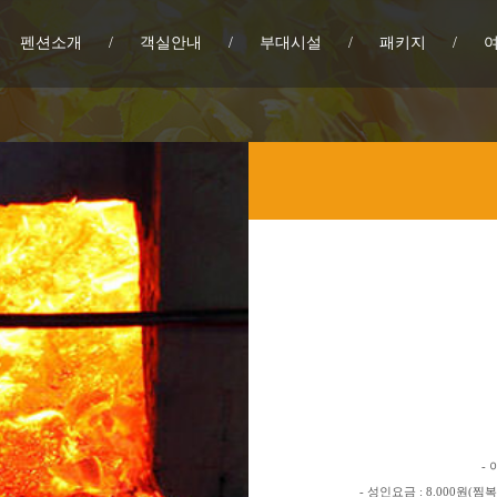
펜션소개
/
객실안내
/
부대시설
/
패키지
/
-
-
성인요금
: 8.000
원
(
찜복