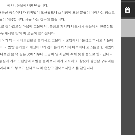
-
예약
:
단체예약만 받습니다
.
용문산 등산이나 대명비발디 오션월드나 스키장에 오신 분들이 쉬어가는 장소로
들이 이용합니다
.
서울 가는 길목에 있습니다
.
5
6
으로 갈아입으신 다음에 고온에서
5
분정도 계시다 나오셔서 중온에서
10
분정도
흑천
용문산관광지
누워계시면 땀이 비 오듯이 쏟아집니다
.
시다가 탁구나 배드민턴을 즐기시고 고온이나 꽃탕에서
5
분정도 하시고 저온에
이나 찜방 동기들과 세상이야기 감미롭게 하시다 바둑이나 고스톱을 한 게임하
있다보면 몸 속 깊은 곳에서부터 모공이 열려 땀이 주체 못할 정도로 쏟아집니다
.
동실에 가서 오랜만에 바벨을 들어보니 배가 고프네요
.
참숯에 삼겹살 구워먹는
 이제 배도 부르고 산책로 따라 손잡고 걸어보시면 시름 끝입니다
.
11
12
유명산
용문산참숯가마
17