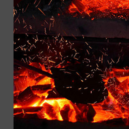
1
2
딸기따기체험
대명비발디파
7
8
갈지산 345m
들꽃수목원
13